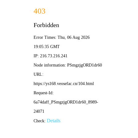
345影院
🔍
搜片有惊喜
电影
电视剧
综艺
动漫
🎲 345影院
/
潮流首页
/
热榜推荐
‹
›